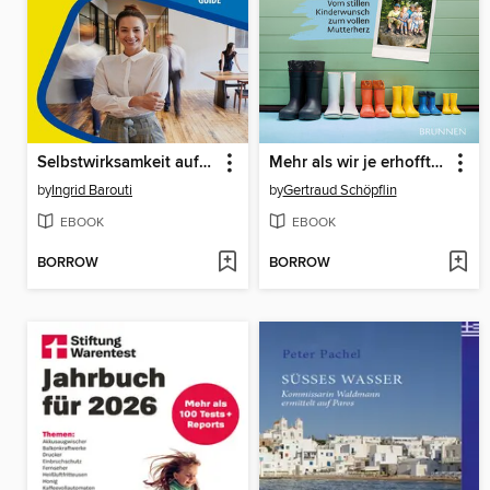
Selbstwirksamkeit aufbauen
Mehr als wir je erhofft hatten
by
Ingrid Barouti
by
Gertraud Schöpflin
EBOOK
EBOOK
BORROW
BORROW