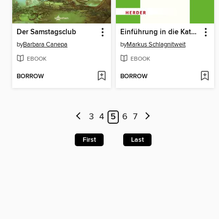
Der Samstagsclub
Einführung in die Katholische Soziallehre
by
Barbara Canepa
by
Markus Schlagnitweit
EBOOK
EBOOK
BORROW
BORROW
3
4
5
6
7
First
Last