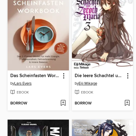
Das Scheinfasten Workbook
Die leere Schachtel und Zeroth Maria (Light Novel)
by
Lars Evers
by
Eiji Mikage
EBOOK
EBOOK
BORROW
BORROW